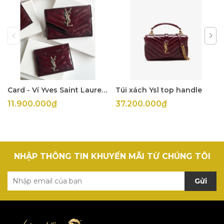
Card - Ví Yves Saint Laurent
Túi xách Ysl top handle
11.900.000₫
37.200.000₫
NHẬP THÔNG TIN KHUYẾN MÃI TỪ CHÚNG TÔI
Gửi