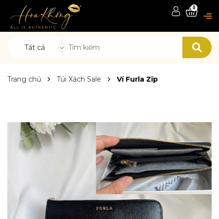
0
Tất cả
Trang chủ
Túi Xách Sale
Ví Furla Zip